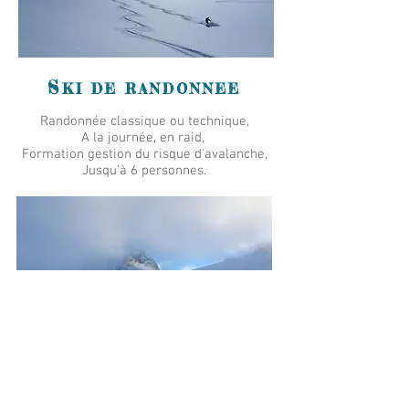
S
KI DE RANDONNEE
Randonnée classique ou technique,
A la journée, en raid,
Formation gestion du risque d'avalanche,
Jusqu'à 6 personnes.
S
F
KI HORS PISTE,
REE
RANDO
Ski par gravité ou accès en randonnée,