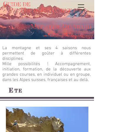
G
UIDE DE
H
M
AUTE
ONTAGNE
M
O
ATHILDE
EUVRARD
contact@mathildeguide.com
La montagne et ses 4 saisons nous
permettent de goûter à différentes
disciplines.
Mille possibilités ! Accompagnement,
initiation, formation, de la découverte aux
grandes courses, en individuel ou en groupe,
dans les Alpes suisses, françaises et au delà.
E
TE